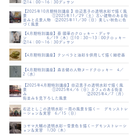
②14：00～16：30デッサン
【2025年10月期特別講座 】田辺恵子の透明水彩で描く風
景 ①2025年11／29（土）古い建物のある街
並みと点景人物 ②2025年11／30（日）美しい秋色に色
づく風景
【4月期特別講座】蔡 國華のクロッキー・デッサ
ン 6／19（木）①10：30～13：00クロッキー
②14：00～16：30デッサン
【4月期特別講座】テンペラと油彩を併用して描く細密画
【4月期特別講座】森吉健の人物ヌードクロッキー 4／
2（水）
【2025年4月期特別講座】田辺恵子の透明水彩で描く風
景 ①2025年4／6（日）カフェのある街並
み ②2025年4／7（月）
街並みを見下ろした風景
右近としこの透明水彩 ー雨の風景を描くー デモンストレ
ーション＆実習 6／15（日）
コヤマ大輔の透明水彩ー雪景色を描くーデモンストレーシ
ョン＆実習 1/30（木）