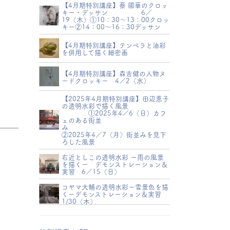
【4月期特別講座】蔡 國華のクロッ
キー・デッサン 6／
19（木）①10：30～13：00クロッ
キー②14：00～16：30デッサン
【4月期特別講座】テンペラと油彩
を併用して描く細密画
【4月期特別講座】森吉健の人物ヌ
ードクロッキー 4／2（水）
【2025年4月期特別講座】田辺恵子
の透明水彩で描く風景
①2025年4／6（日）カフ
ェのある街並
み
②2025年4／7（月）街並みを見下
ろした風景
右近としこの透明水彩 ー雨の風景
を描くー デモンストレーション＆
実習 6／15（日）
コヤマ大輔の透明水彩ー雪景色を描
くーデモンストレーション＆実習
1/30（木）