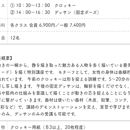
ラス
① 10：30～13：00 クロッキー
② 14：00～16：30 デッサン（固定ポーズ）
講料
各クラス 会員 6,900円／一般 7,400円
 員
12名
概要】
動きの一瞬から、静を描き取った魅力ある人物を多く描いている蔡
ヌード）を描く特別講座です。 モチーフとして、女性の身体は曲線
溢れています。 午前のクロッキーは形を捉える訓練です。5～20分
察し写し描きます。 午後の固定デッサンは、輪郭を描くだけでなく
格や筋肉の仕組みを意識して描くことが動きの芯を捉えることにな
写に繋がって いきます。画材は使いたい画材（木炭、鉛筆、コンテ
水彩など）で、講師のデモンストレーションを交え、実習で学びます
ーのみ、デッサンのみの受講も可能です。
ち物
クロッキー用紙（Ｂ3以上、20枚程度）