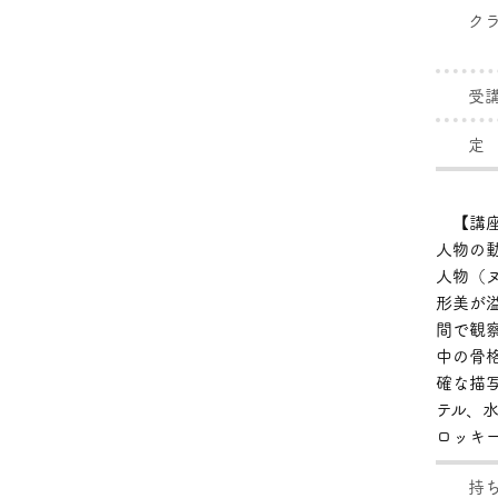
ク
受
定
【講座
人物の
人物（
形美が
間で観
中の骨
確な描
テル、
ロッキ
持