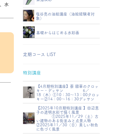
、水
塩谷亮の油絵講座（油絵経験者対
象）
基礎からはじめる水彩画
定期コース LIST
特別講座
【4月期特別講座】蔡 國華のクロッ
キー・デッサン 6／
18（木）①10：30～13：00クロッ
キー②14：00～16：30デッサン
【2025年10月期特別講座 】田辺恵
子の透明水彩で描く風景
①2025年11／29（土）古
い建物のある街並みと点景人物
②2025年11／30（日）美しい秋色
に色づく風景