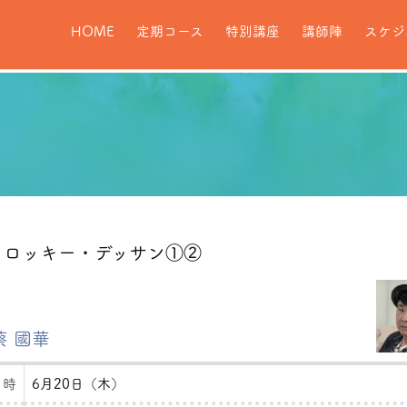
HOME
定期コース
特別講座
講師陣
スケジ
クロッキー・デッサン①②
蔡 國華
 時
6月20日（木）