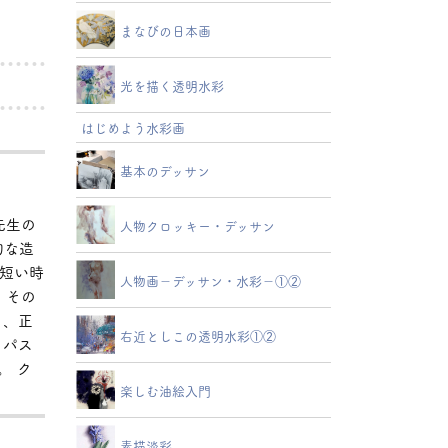
まなびの日本画
光を描く透明水彩
はじめよう水彩画
基本のデッサン
先生の
人物クロッキー・デッサン
的な造
の短い時
人物画－デッサン・水彩－①②
、その
り、正
右近としこの透明水彩①②
、パス
。 ク
楽しむ油絵入門
素描淡彩