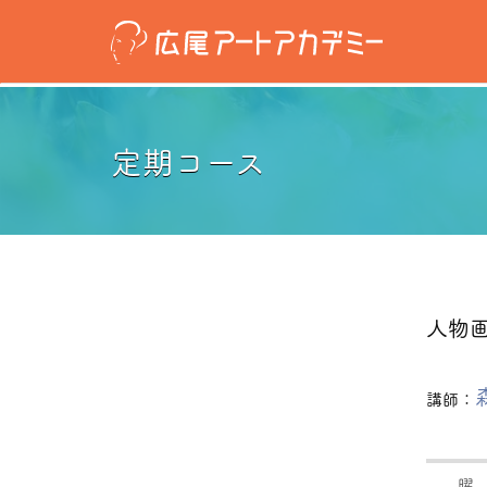
定期コース
人物
講師：
曜