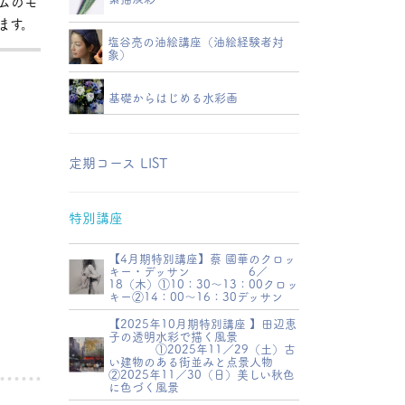
ム
のモ
ます。
塩谷亮の油絵講座（油絵経験者対
象）
基礎からはじめる水彩画
定期コース LIST
特別講座
【4月期特別講座】蔡 國華のクロッ
キー・デッサン 6／
18（木）①10：30～13：00クロッ
キー②14：00～16：30デッサン
【2025年10月期特別講座 】田辺恵
子の透明水彩で描く風景
①2025年11／29（土）古
い建物のある街並みと点景人物
②2025年11／30（日）美しい秋色
に色づく風景