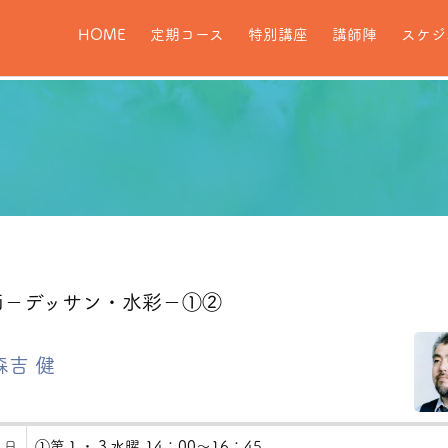
HOME
定期コース
特別講座
講師陣
スケジ
画－デッサン・水彩－①②
森吉 健
 日
①第１・３水曜 14：00～16：45