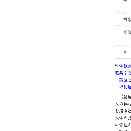
対
受
定
※体験受
道具な
講座日
※初回
【講座
人の体
を描き
人体の
い骨組