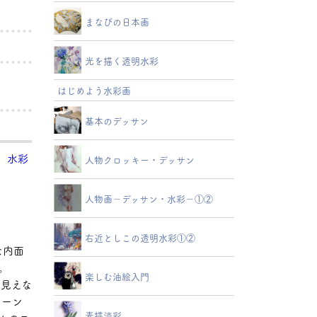
まなびの日本画
光を描く透明水彩
はじめよう水彩画
基本のデッサン
、水彩
人物クロッキー・デッサン
人物画－デッサン・水彩－①②
右近としこの透明水彩①②
な内面
。
楽しむ油絵入門
ら見えな
トーン
素描淡彩