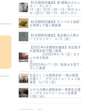
【4月期特別講座】蔡 國華のクロッ
キー・デッサン 6／
19（木）①10：30～13：00クロッ
キー②14：00～16：30デッサン
【4月期特別講座】テンペラと油彩
を併用して描く細密画
【4月期特別講座】森吉健の人物ヌ
ードクロッキー 4／2（水）
【2025年4月期特別講座】田辺恵子
の透明水彩で描く風景
①2025年4／6（日）カフ
ェのある街並
み
②2025年4／7（月）街並みを見下
ろした風景
右近としこの透明水彩 ー雨の風景
を描くー デモンストレーション＆
実習 6／15（日）
コヤマ大輔の透明水彩ー雪景色を描
くーデモンストレーション＆実習
1/30（木）