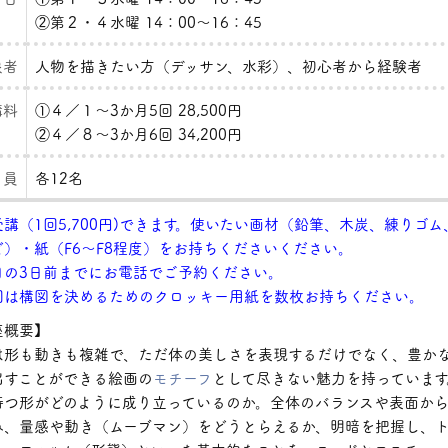
②第２・４水曜 14：00～16：45
象者
人物を描きたい方（デッサン、水彩）、初心者から経験者
講料
①４／１～3か月5回 28,500円
②４／８～3か月6回 34,200円
 員
各12名
講（1回5,700円)できます。使いたい画材（鉛筆、木炭、練りゴム
ど）・紙（F6～F8程度）をお持ちくださいください。
の3日前までにお電話でご予約ください。
は構図を決めるためのクロッキー用紙を数枚お持ちください。
概要】
は形も動きも複雑で、ただ体の美しさを表現するだけでなく、豊か
出すことができる絵画の
モチーフ
として尽きない魅力を持っています
持つ形がどのように成り立っているのか。全体のバランスや表面か
み、量感や動き（ムーブマン）をどうとらえるか、明暗を把握し、