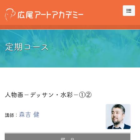
定期コース
人物画－デッサン・水彩－①②
森吉 健
講師：
曜 日