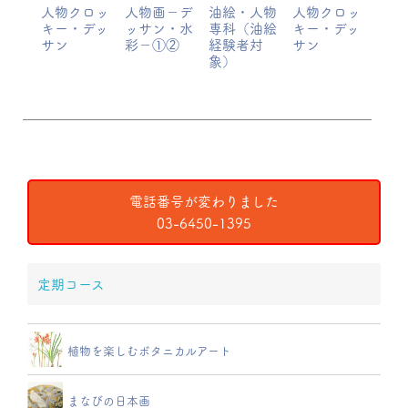
人物クロッ
人物画－デ
油絵・人物
人物クロッ
キー・デッ
ッサン・水
専科（油絵
キー・デッ
サン
彩－①②
経験者対
サン
象）
電話番号が変わりました
03-6450-1395
定期コース
植物を楽しむボタニカルアート
まなびの日本画