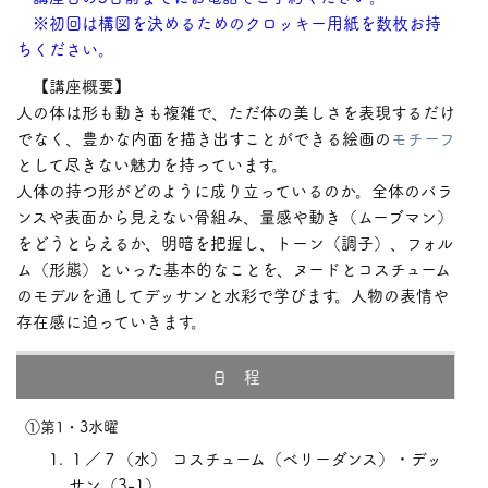
※初回は構図を決めるためのクロッキー用紙を数枚お持
ちください。
【講座概要】
人の体は形も動きも複雑で、ただ体の美しさを表現するだけ
でなく、豊かな内面を描き出すことができる絵画の
モチーフ
として尽きない魅力を持っています。
人体の持つ形がどのように成り立っているのか。全体のバラ
ンスや表面から見えない骨組み、量感や動き（ムーブマン）
をどうとらえるか、明暗を把握し、トーン（調子）、フォル
ム（形態）といった基本的なことを、ヌードと
コスチューム
のモデルを通してデッサンと水彩で学びます。人物の表情や
存在感に迫っていきます。
日 程
①第1・3水曜
１／７（水） コスチューム（ベリーダンス）・デッ
サン（3-1）