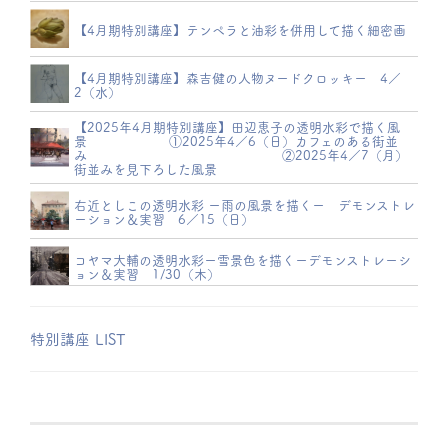
【4月期特別講座】テンペラと油彩を併用して描く細密画
【4月期特別講座】森吉健の人物ヌードクロッキー 4／
2（水）
【2025年4月期特別講座】田辺恵子の透明水彩で描く風
景 ①2025年4／6（日）カフェのある街並
み ②2025年4／7（月）
街並みを見下ろした風景
右近としこの透明水彩 ー雨の風景を描くー デモンストレ
ーション＆実習 6／15（日）
コヤマ大輔の透明水彩ー雪景色を描くーデモンストレーシ
ョン＆実習 1/30（木）
特別講座 LIST