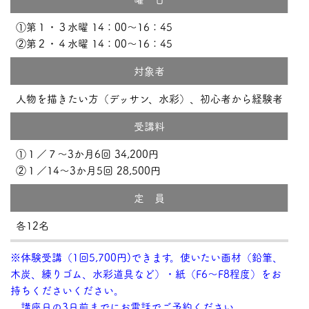
①第１・３水曜 14：00～16：45
②第２・４水曜 14：00～16：45
対象者
人物を描きたい方（デッサン、水彩）、初心者から経験者
受講料
①１／７～3か月6回 34,200円
②１／14～3か月5回 28,500円
定 員
各12名
※体験受講（1回5,700円)できます。使いたい画材（鉛筆、
木炭、練りゴム、水彩道具など）・紙（F6～F8程度）をお
持ちくださいください。
講座日の3日前までにお電話でご予約ください。