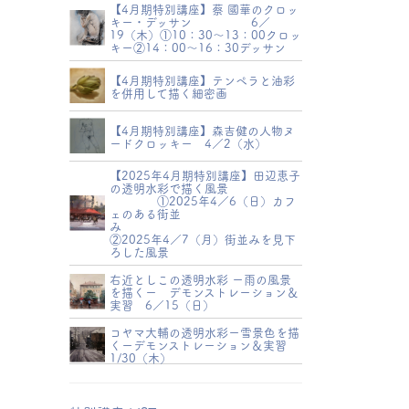
【4月期特別講座】蔡 國華のクロッ
キー・デッサン 6／
19（木）①10：30～13：00クロッ
キー②14：00～16：30デッサン
【4月期特別講座】テンペラと油彩
を併用して描く細密画
【4月期特別講座】森吉健の人物ヌ
ードクロッキー 4／2（水）
【2025年4月期特別講座】田辺恵子
の透明水彩で描く風景
①2025年4／6（日）カフ
ェのある街並
み
②2025年4／7（月）街並みを見下
ろした風景
右近としこの透明水彩 ー雨の風景
を描くー デモンストレーション＆
実習 6／15（日）
コヤマ大輔の透明水彩ー雪景色を描
くーデモンストレーション＆実習
1/30（木）