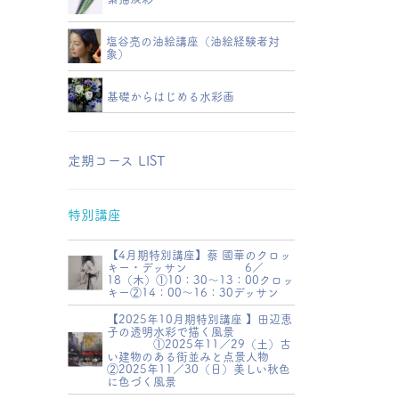
塩谷亮の油絵講座（油絵経験者対
象）
基礎からはじめる水彩画
定期コース LIST
特別講座
【4月期特別講座】蔡 國華のクロッ
キー・デッサン 6／
18（木）①10：30～13：00クロッ
キー②14：00～16：30デッサン
【2025年10月期特別講座 】田辺恵
子の透明水彩で描く風景
①2025年11／29（土）古
い建物のある街並みと点景人物
②2025年11／30（日）美しい秋色
に色づく風景