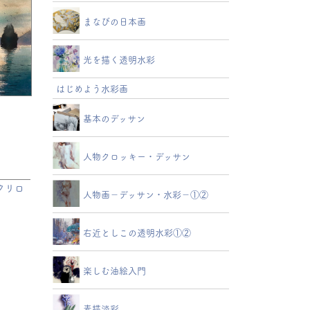
まなびの日本画
光を描く透明水彩
はじめよう水彩画
基本のデッサン
人物クロッキー・デッサン
クリロ
人物画－デッサン・水彩－①②
右近としこの透明水彩①②
楽しむ油絵入門
素描淡彩