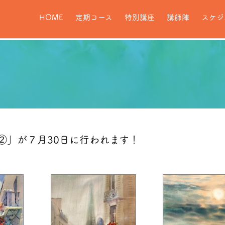
HOME
定期コース
特別講座
講師陣
スケジ
②」が７月30日に行われます！