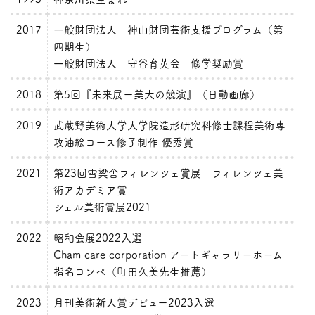
2017
一般財団法人 神山財団芸術支援プログラム（第
四期生）
一般財団法人 守谷育英会 修学奨励賞
2018
第5回『未来展ー美大の競演』（日動画廊）
2019
武蔵野美術大学大学院造形研究科修士課程美術専
攻油絵コース修了制作 優秀賞
2021
第23回雪梁舎フィレンツェ賞展 フィレンツェ美
術アカデミア賞
シェル美術賞展2021
2022
昭和会展2022入選
Cham care corporation アートギャラリーホーム
指名コンペ（町田久美先生推薦）
2023
月刊美術新人賞デビュー2023入選