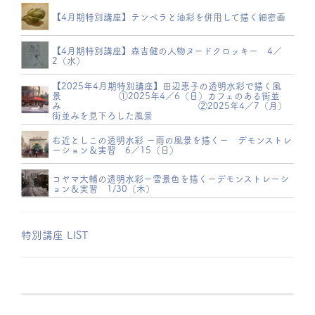
【4月期特別講座】テンペラと油彩を併用して描く細密画
【4月期特別講座】森吉健の人物ヌードクロッキー 4／
2（水）
【2025年4月期特別講座】田辺恵子の透明水彩で描く風
景 ①2025年4／6（日）カフェのある街並
み ②2025年4／7（月）
街並みを見下ろした風景
右近としこの透明水彩 ー雨の風景を描くー デモンストレ
ーション＆実習 6／15（日）
コヤマ大輔の透明水彩ー雪景色を描くーデモンストレーシ
ョン＆実習 1/30（木）
特別講座 LIST