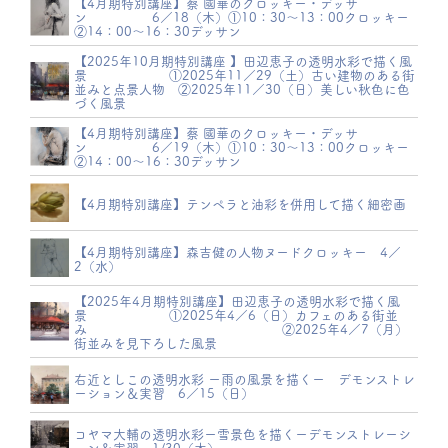
【4月期特別講座】蔡 國華のクロッキー・デッサ
ン 6／18（木）①10：30～13：00クロッキー
②14：00～16：30デッサン
【2025年10月期特別講座 】田辺恵子の透明水彩で描く風
景 ①2025年11／29（土）古い建物のある街
並みと点景人物 ②2025年11／30（日）美しい秋色に色
づく風景
【4月期特別講座】蔡 國華のクロッキー・デッサ
ン 6／19（木）①10：30～13：00クロッキー
②14：00～16：30デッサン
【4月期特別講座】テンペラと油彩を併用して描く細密画
【4月期特別講座】森吉健の人物ヌードクロッキー 4／
2（水）
【2025年4月期特別講座】田辺恵子の透明水彩で描く風
景 ①2025年4／6（日）カフェのある街並
み ②2025年4／7（月）
街並みを見下ろした風景
右近としこの透明水彩 ー雨の風景を描くー デモンストレ
ーション＆実習 6／15（日）
コヤマ大輔の透明水彩ー雪景色を描くーデモンストレーシ
ョン＆実習 1/30（木）