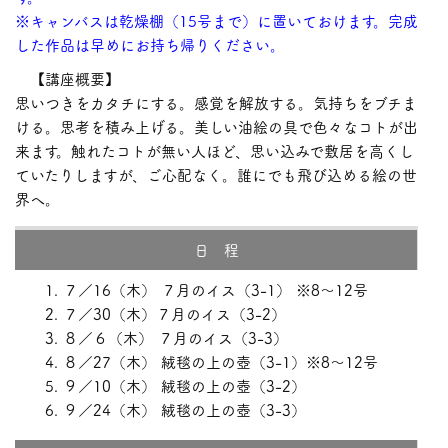
※キャンバスは乾燥棚（15号まで）に置いておけます。完成
した作品は早めにお持ち帰りください。
【講座概要】
思いつきをカタチにする。感覚を解放する。気持ちをブチま
ける。思考を積み上げる。美しい油絵の具で色々なコトが出
来ます。触れたコトが無い人ほど、思い込みで敷居を高くし
ていたりしますが、ご心配なく。誰にでも飛び込める絵の世
界へ。
日 程
７／16（木） ７月のイス（3-1） ※8～12号
７／30（木）７月のイス（3-2）
８／６（木） ７月のイス（3-3）
８／27（木） 絨毯の上の壺（3-1）※8～12号
９／10（木） 絨毯の上の壺（3-2）
９／24（木） 絨毯の上の壺（3-3）