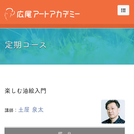
定期コース
楽しむ油絵入門
土屋 泉太
講師：
曜 日