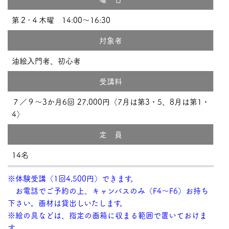
第２･４木曜 14:00～16:30
対象者
油絵入門者、初心者
受講料
７／９～3か月6回 27,000円（7月は第3・5、8月は第1・
4）
定 員
14名
※体験受講（1回4,500円）できます。
お電話でご予約の上、キャンバスのみ（F4～F6）お持ち
下さい。画材は貸出しいたします。
※絵の具などは、指定の画箱に収まる範囲で置いておけま
す。