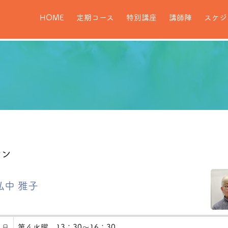
HOME
定期コース
特別講座
講師陣
スケジ
サン
弘中 雅子
 日
第４火曜 13：30～16：30