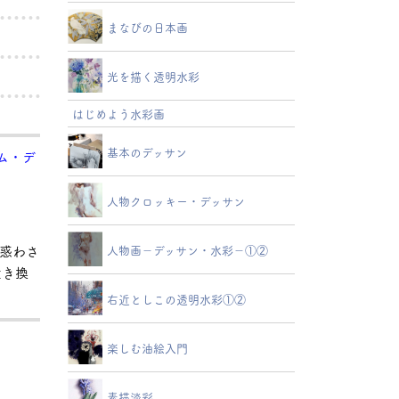
まなびの日本画
光を描く透明水彩
はじめよう水彩画
基本のデッサン
ム・デ
人物クロッキー・デッサン
人物画－デッサン・水彩－①②
惑わさ
置き換
右近としこの透明水彩①②
楽しむ油絵入門
素描淡彩