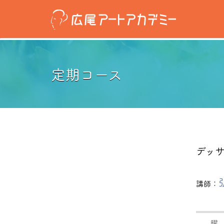
定期コース
デッ
講師：
曜