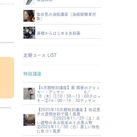
塩谷亮の油絵講座（油絵経験者対
象）
基礎からはじめる水彩画
定期コース LIST
特別講座
【4月期特別講座】蔡 國華のクロッ
キー・デッサン 6／
18（木）①10：30～13：00クロッ
キー②14：00～16：30デッサン
【2025年10月期特別講座 】田辺恵
子の透明水彩で描く風景
①2025年11／29（土）古
い建物のある街並みと点景人物
②2025年11／30（日）美しい秋色
に色づく風景