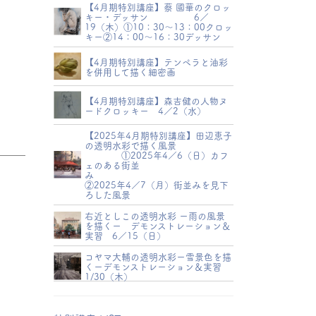
【4月期特別講座】蔡 國華のクロッ
キー・デッサン 6／
19（木）①10：30～13：00クロッ
キー②14：00～16：30デッサン
【4月期特別講座】テンペラと油彩
を併用して描く細密画
【4月期特別講座】森吉健の人物ヌ
ードクロッキー 4／2（水）
【2025年4月期特別講座】田辺恵子
の透明水彩で描く風景
①2025年4／6（日）カフ
ェのある街並
み
②2025年4／7（月）街並みを見下
ろした風景
右近としこの透明水彩 ー雨の風景
を描くー デモンストレーション＆
実習 6／15（日）
コヤマ大輔の透明水彩ー雪景色を描
くーデモンストレーション＆実習
1/30（木）