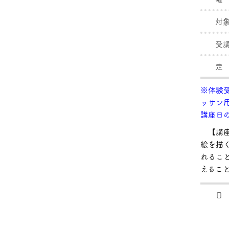
対
受
定
※体験受
ッサン
講座日
【講座
絵を描
れるこ
えるこ
日