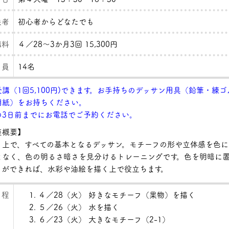
象者
初心者からどなたでも
講料
４／28～3か月3回 15,300円
 員
14名
講（1回5,100円)できます。お手持ちのデッサン用具（鉛筆・練ゴ
用紙）をお持ちください。
の3日前までにお電話でご予約ください。
概要】
く上で、すべての基本となるデッサン。モチーフの形や立体感を色に
となく、色の明るさ暗さを見分けるトレーニングです。色を明暗に
とができれば、水彩や油絵を描く上で役立ちます。
 程
４／28（火） 好きなモチーフ（果物）を描く
５／26（火） 水を描く
６／23（火） 大きなモチーフ（2-1）