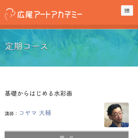
定期コース
基礎からはじめる水彩画
コヤマ 大輔
講師：
曜 日