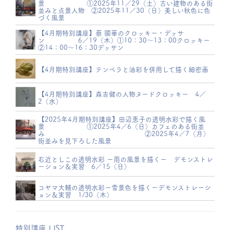
景 ①2025年11／29（土）古い建物のある街
並みと点景人物 ②2025年11／30（日）美しい秋色に色
づく風景
【4月期特別講座】蔡 國華のクロッキー・デッサ
ン 6／19（木）①10：30～13：00クロッキー
②14：00～16：30デッサン
【4月期特別講座】テンペラと油彩を併用して描く細密画
【4月期特別講座】森吉健の人物ヌードクロッキー 4／
2（水）
【2025年4月期特別講座】田辺恵子の透明水彩で描く風
景 ①2025年4／6（日）カフェのある街並
み ②2025年4／7（月）
街並みを見下ろした風景
右近としこの透明水彩 ー雨の風景を描くー デモンストレ
ーション＆実習 6／15（日）
コヤマ大輔の透明水彩ー雪景色を描くーデモンストレーシ
ョン＆実習 1/30（木）
特別講座 LIST