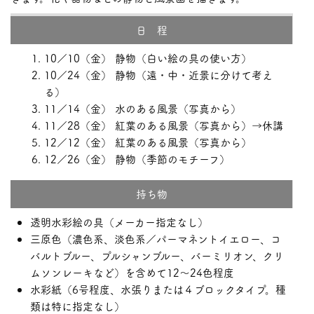
日 程
10／10（金） 静物（白い絵の具の使い方）
10／24（金） 静物（遠・中・近景に分けて考え
る）
11／14（金） 水のある風景（写真から）
11／28（金） 紅葉のある風景（写真から）→休講
12／12（金） 紅葉のある風景（写真から）
12／26（金） 静物（季節のモチーフ）
持ち物
透明水彩絵の具（メーカー指定なし）
三原色（濃色系、淡色系／パーマネントイエロー、コ
バルトブルー、プルシャンブルー、バーミリオン、クリ
ムソンレーキなど）を含めて12～24色程度
水彩紙（6号程度、水張りまたは４ブロックタイプ。種
類は特に指定なし）