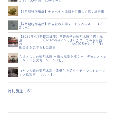
②14：00～16：30デッサン
【4月期特別講座】テンペラと油彩を併用して描く細密画
【4月期特別講座】森吉健の人物ヌードクロッキー 4／
2（水）
【2025年4月期特別講座】田辺恵子の透明水彩で描く風
景 ①2025年4／6（日）カフェのある街並
み ②2025年4／7（月）
街並みを見下ろした風景
右近としこの透明水彩 ー雨の風景を描くー デモンストレ
ーション＆実習 6／15（日）
コヤマ大輔の透明水彩ー雪景色を描くーデモンストレーシ
ョン＆実習 1/30（木）
特別講座 LIST