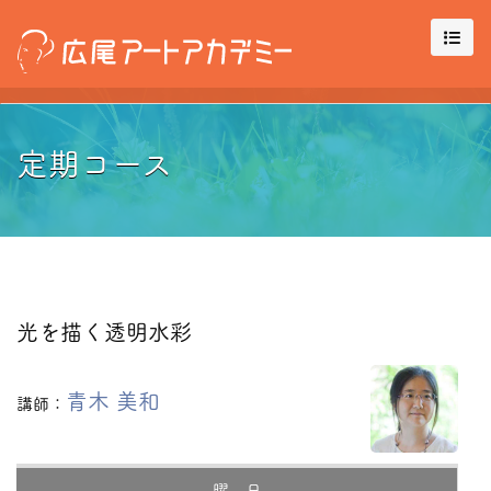
定期コース
光を描く透明水彩
青木 美和
講師：
曜 日