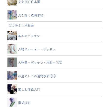
まなびの日本画
光を描く透明水彩
はじめよう水彩画
基本のデッサン
人物クロッキー・デッサン
人物画－デッサン・水彩－①②
右近としこの透明水彩①②
楽しむ油絵入門
素描淡彩