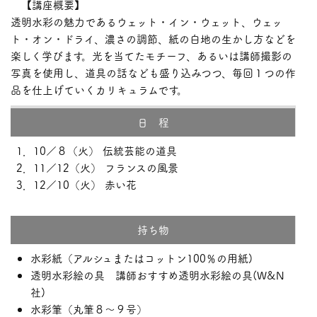
【講座概要】
透明水彩の魅力であるウェット・イン・ウェット、ウェッ
ト・オン・ドライ、濃さの調節、紙の白地の生かし方などを
楽しく学びます。光を当てたモチーフ、あるいは講師撮影の
写真を使用し、道具の話なども盛り込みつつ、毎回１つの作
品を仕上げていくカリキュラムです。
日 程
1．10／８（火） 伝統芸能の道具
2．11／12（火） フランスの風景
3．12／10（火） 赤い花
持ち物
水彩紙（アルシュまたはコットン100％の用紙)
透明水彩絵の具 講師おすすめ透明水彩絵の具(W&N
社)
水彩筆（丸筆８～９号）