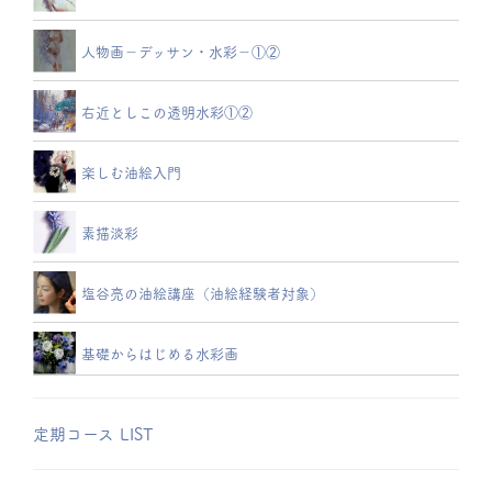
人物画－デッサン・水彩－①②
右近としこの透明水彩①②
楽しむ油絵入門
素描淡彩
塩谷亮の油絵講座（油絵経験者対象）
基礎からはじめる水彩画
定期コース LIST