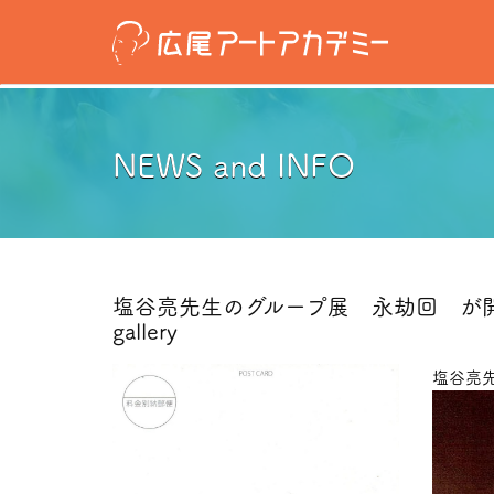
NEWS and INFO
塩谷亮先生のグループ展 永劫回 が開
gallery
塩谷亮