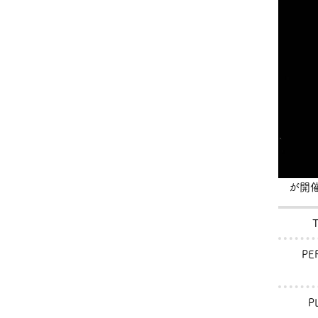
が開催
PE
P