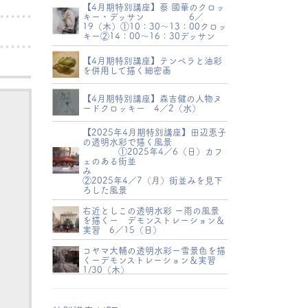
【4月期特別講座】蔡 國華のクロッ
キー・デッサン 6／
19（木）①10：30～13：00クロッ
キー②14：00～16：30デッサン
【4月期特別講座】テンペラと油彩
を併用して描く細密画
【4月期特別講座】森吉健の人物ヌ
ードクロッキー 4／2（水）
【2025年4月期特別講座】田辺恵子
の透明水彩で描く風景
①2025年4／6（日）カフ
ェのある街並
み
②2025年4／7（月）街並みを見下
ろした風景
右近としこの透明水彩 ー雨の風景
を描くー デモンストレーション＆
実習 6／15（日）
コヤマ大輔の透明水彩ー雪景色を描
くーデモンストレーション＆実習
1/30（木）