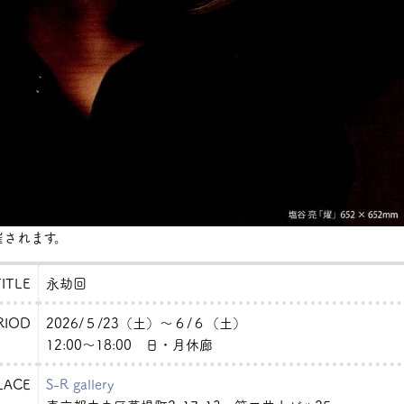
されます。
TITLE
永劫回
RIOD
2026/５/23（土）〜６/６（土）
12:00〜18:00 日・月休廊
LACE
S-R gallery