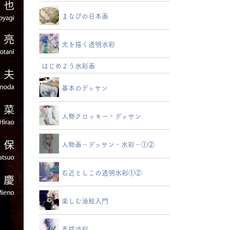
まなびの日本画
光を描く透明水彩
はじめよう水彩画
基本のデッサン
人物クロッキー・デッサン
人物画－デッサン・水彩－①②
右近としこの透明水彩①②
楽しむ油絵入門
素描淡彩