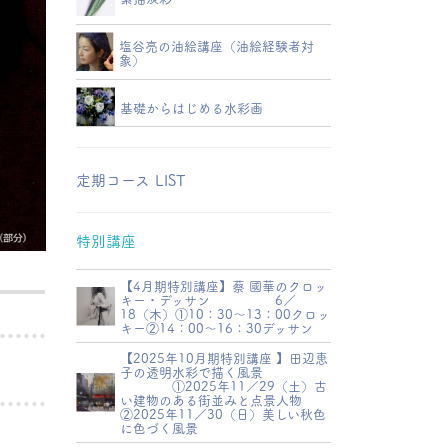
塩谷亮の油絵講座（油絵経験者対
象）
基礎からはじめる水彩画
定期コース LIST
特別講座
【4月期特別講座】蔡 國華のクロッ
キー・デッサン 6／
18（木）①10：30～13：00クロッ
キー②14：00～16：30デッサン
【2025年10月期特別講座 】田辺恵
子の透明水彩で描く風景
①2025年11／29（土）古
い建物のある街並みと点景人物
②2025年11／30（日）美しい秋色
に色づく風景