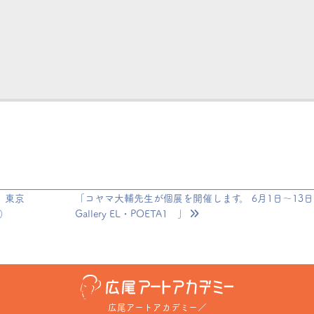
 東京
「コヤマ大輔先生が個展を開催します。 6月1日〜1
土）
Gallery EL・POETA1 」
広尾アートアカデミー
／