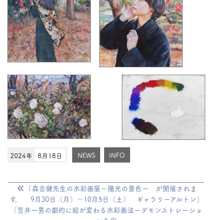
2024年
8月18日
NEWS
INFO
「森吉健先生の水彩画展ー陽光の景色ー が開催されま
す。 9月30日（月）〜10月5日（土） ギャラリーアルトン」
「笠井一男の劇的に絵が変わる水彩画法ーデモンストレーショ