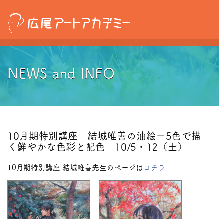
NEWS and INFO
10月期特別講座 結城唯善の油絵ー5色で描
く鮮やかな色彩と配色 10/5・12（土）
10月期特別講座 結城唯善先生のページは
コチラ