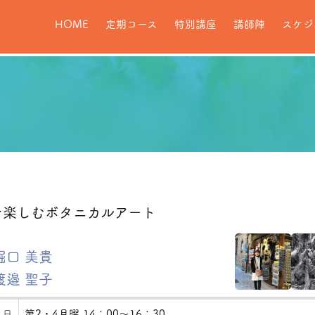
HOME
定期コース
特別講座
講師陣
スケジ
を楽しむボタニカルアート
堀口 美貴
渡邉 聖子
 日
第2・4月曜 14：00～16：30