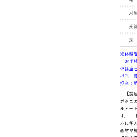
対
受
定
※体験受
お手持
※講座
担当：
担当：
【講座
ボタニ
ルアー
す。 
方に学
画材や