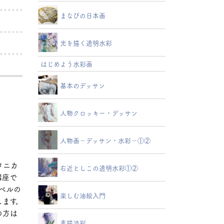
まなびの日本画
光を描く透明水彩
はじめよう水彩画
基本のデッサン
人物クロッキー・デッサン
人物画－デッサン・水彩－①②
タニカ
右近としこの透明水彩①②
講座で
ベルの
楽しむ油絵入門
します。
の方は
素描淡彩