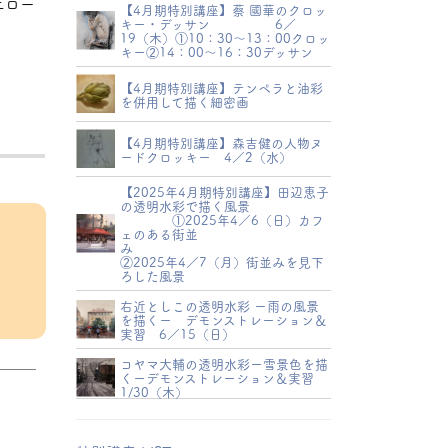
エロー
【4月期特別講座】蔡 國華のクロッ
キー・デッサン 6／
19（木）①10：30～13：00クロッ
キー②14：00～16：30デッサン
【4月期特別講座】テンペラと油彩
を併用して描く細密画
【4月期特別講座】森吉健の人物ヌ
ードクロッキー 4／2（水）
【2025年4月期特別講座】田辺恵子
の透明水彩で描く風景
①2025年4／6（日）カフ
ェのある街並
み
②2025年4／7（月）街並みを見下
ろした風景
右近としこの透明水彩 ー雨の風景
を描くー デモンストレーション＆
実習 6／15（日）
コヤマ大輔の透明水彩ー雪景色を描
くーデモンストレーション＆実習
1/30（木）