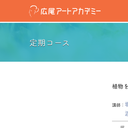
定期コース
植物
講師：
曜