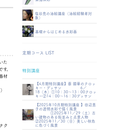
塩谷亮の油絵講座（油絵経験者対
象）
基礎からはじめる水彩画
定期コース LIST
いた
です。
特別講座
画材
【4月期特別講座】蔡 國華のクロッ
キー・デッサン 6／
目）
18（木）①10：30～13：00クロッ
キー②14：00～16：30デッサン
【2025年10月期特別講座 】田辺恵
子の透明水彩で描く風景
①2025年11／29（土）古
い建物のある街並みと点景人物
②2025年11／30（日）美しい秋色
ナク
に色づく風景