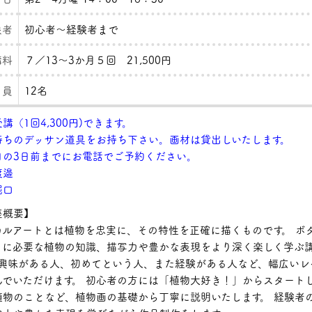
象者
初心者～経験者まで
講料
７／13～3か月５回 21,500円
 員
12名
講（1回4,300円)できます。
ちのデッサン道具をお持ち下さい。画材は貸出しいたします。
日の3日前までにお電話でご予約ください。
渡邉
堀口
概要】
カルアートとは植物を忠実に、その特性を正確に描くものです。 ボ
トに必要な植物の知識、描写力や豊かな表現をより深く楽しく学ぶ
興味がある人、初めてという人、また経験がある人など、幅広いレ
んでいただけます。 初心者の方には「植物大好き！」からスタート
植物のことなど、植物画の基礎から丁寧に説明いたします。 経験者