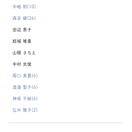
中嶋 明(10)
森吉 健(26)
田辺 恵子
結城 唯善
山根 さちえ
中村 文俊
堀口 美貴(6)
渡邉 聖子(6)
神保 千絵(6)
弘中 雅子(2)