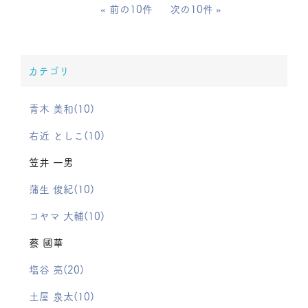
前の10件
次の10件
カテゴリ
青木 美和(10)
右近 としこ(10)
笠井 一男
蒲生 俊紀(10)
コヤマ 大輔(10)
蔡 國華
塩谷 亮(20)
土屋 泉太(10)